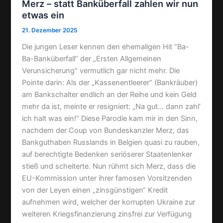
Merz – statt Banküberfall zahlen wir nun
s
l
l
etwas ein
t
e
21. Dezember 2025
n
Die jungen Leser kennen den ehemaligen Hit “Ba-
Ba-Banküberfall” der „Ersten Allgemeinen
Verunsicherung“ vermutlich gar nicht mehr. Die
Pointe darin: Als der „Kassenentleerer“ (Bankräuber)
am Bankschalter endlich an der Reihe und kein Geld
mehr da ist, meinte er resigniert: „Na gut… dann zahl‘
ich halt was ein!“ Diese Parodie kam mir in den Sinn,
nachdem der Coup von Bundeskanzler Merz, das
Bankguthaben Russlands in Belgien quasi zu rauben,
auf berechtigte Bedenken seriöserer Staatenlenker
stieß und scheiterte. Nun rühmt sich Merz, dass die
EU-Kommission unter ihrer famosen Vorsitzenden
von der Leyen einen „zinsgünstigen“ Kredit
aufnehmen wird, welcher der korrupten Ukraine zur
weiteren Kriegsfinanzierung zinsfrei zur Verfügung