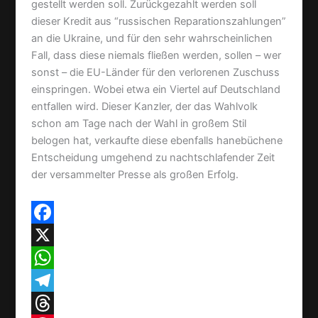
gestellt werden soll. Zurückgezahlt werden soll
dieser Kredit aus “russischen Reparationszahlungen”
an die Ukraine, und für den sehr wahrscheinlichen
Fall, dass diese niemals fließen werden, sollen – wer
sonst – die EU-Länder für den verlorenen Zuschuss
einspringen. Wobei etwa ein Viertel auf Deutschland
entfallen wird. Dieser Kanzler, der das Wahlvolk
schon am Tage nach der Wahl in großem Stil
belogen hat, verkaufte diese ebenfalls hanebüchene
Entscheidung umgehend zu nachtschlafender Zeit
der versammelter Presse als großen Erfolg.
F
a
X
c
W
e
h
T