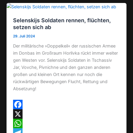
m
s
r
e
a
e
e
i
i
Selenskijs Soldaten rennen, flüchten,
s
l
l
setzen sich ab
t
e
29. Juli 2024
n
Der militärische »Doppelkeil« der russischen Armee
im Donbas im Großraum Horlivka rückt immer weiter
gen Westen vor. Selenskijs Soldaten in Tschassiv
Jar, Vovche, Pivnichne und den ganzen anderen
großen und kleinen Ort kennen nur noch die
rückwärtigen Bewegungen Flucht, Rettung und
Absetzung!
F
a
X