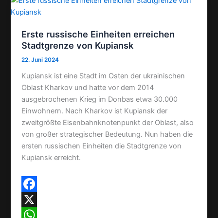
e
i
i
s
l
l
Erste russische Einheiten erreichen
t
e
Stadtgrenze von Kupiansk
n
22. Juni 2024
Kupiansk ist eine Stadt im Osten der ukrainischen
Oblast Kharkov und hatte vor dem 2014
ausgebrochenen Krieg im Donbas etwa 30.000
Einwohnern. Nach Kharkov ist Kupiansk der
zweitgrößte Eisenbahnknotenpunkt der Oblast, also
von großer strategischer Bedeutung. Nun haben die
ersten russischen Einheiten die Stadtgrenze von
Kupiansk erreicht.
F
a
X