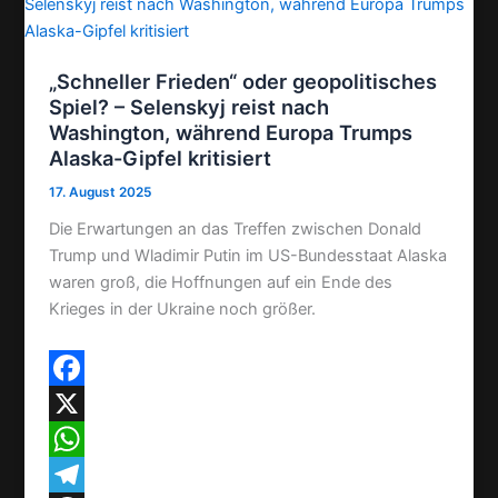
s
l
l
t
e
„Schneller Frieden“ oder geopolitisches
n
Spiel? – Selenskyj reist nach
Washington, während Europa Trumps
Alaska-Gipfel kritisiert
17. August 2025
Die Erwartungen an das Treffen zwischen Donald
Trump und Wladimir Putin im US-Bundesstaat Alaska
waren groß, die Hoffnungen auf ein Ende des
Krieges in der Ukraine noch größer.
F
a
X
c
W