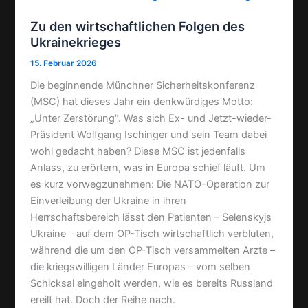
Zu den wirtschaftlichen Folgen des
Ukrainekrieges
15. Februar 2026
Die beginnende Münchner Sicherheitskonferenz
(MSC) hat dieses Jahr ein denkwürdiges Motto:
„Unter Zerstörung“. Was sich Ex- und Jetzt-wieder-
Präsident Wolfgang Ischinger und sein Team dabei
wohl gedacht haben? Diese MSC ist jedenfalls
Anlass, zu erörtern, was in Europa schief läuft. Um
es kurz vorwegzunehmen: Die NATO-Operation zur
Einverleibung der Ukraine in ihren
Herrschaftsbereich lässt den Patienten – Selenskyjs
Ukraine – auf dem OP-Tisch wirtschaftlich verbluten,
während die um den OP-Tisch versammelten Ärzte –
die kriegswilligen Länder Europas – vom selben
Schicksal eingeholt werden, wie es bereits Russland
ereilt hat. Doch der Reihe nach.