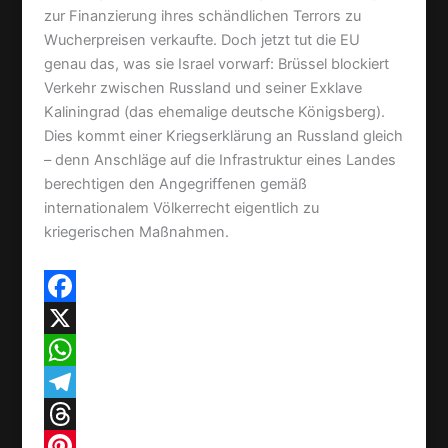
zur Finanzierung ihres schändlichen Terrors zu
Wucherpreisen verkaufte. Doch jetzt tut die EU
genau das, was sie Israel vorwarf: Brüssel blockiert
Verkehr zwischen Russland und seiner Exklave
Kaliningrad (das ehemalige deutsche Königsberg).
Dies kommt einer Kriegserklärung an Russland gleich
– denn Anschläge auf die Infrastruktur eines Landes
berechtigen den Angegriffenen gemäß
internationalem Völkerrecht eigentlich zu
kriegerischen Maßnahmen.
F
a
X
c
W
e
h
T
b
a
e
T