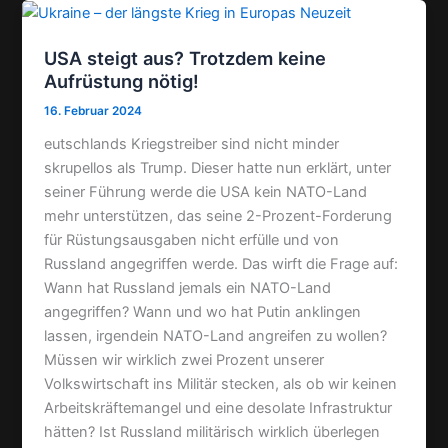
e
i
i
USA steigt aus? Trotzdem keine
s
l
l
Aufrüstung nötig!
t
e
16. Februar 2024
n
eutschlands Kriegstreiber sind nicht minder
skrupellos als Trump. Dieser hatte nun erklärt, unter
seiner Führung werde die USA kein NATO-Land
mehr unterstützen, das seine 2-Prozent-Forderung
für Rüstungsausgaben nicht erfülle und von
Russland angegriffen werde. Das wirft die Frage auf:
Wann hat Russland jemals ein NATO-Land
angegriffen? Wann und wo hat Putin anklingen
lassen, irgendein NATO-Land angreifen zu wollen?
Müssen wir wirklich zwei Prozent unserer
Volkswirtschaft ins Militär stecken, als ob wir keinen
Arbeitskräftemangel und eine desolate Infrastruktur
hätten? Ist Russland militärisch wirklich überlegen