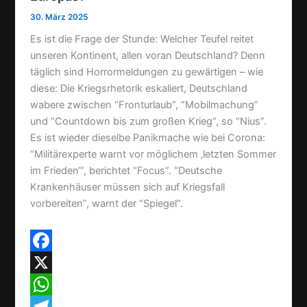
t
e
30. März 2025
n
Es ist die Frage der Stunde: Welcher Teufel reitet
unseren Kontinent, allen voran Deutschland? Denn
täglich sind Horrormeldungen zu gewärtigen – wie
diese: Die Kriegsrhetorik eskaliert, Deutschland
wabere zwischen “Fronturlaub”, “Mobilmachung”
und “Countdown bis zum großen Krieg“, so “Nius”.
Es ist wieder dieselbe Panikmache wie bei Corona:
“Militärexperte warnt vor möglichem ‚letzten Sommer
im Frieden‘”, berichtet “Focus”. “Deutsche
Krankenhäuser müssen sich auf Kriegsfall
vorbereiten”, warnt der “Spiegel”.
F
a
X
c
W