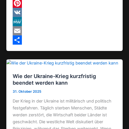
b
a
e
T
o
t
l
h
P
o
s
e
r
i
V
k
A
g
e
n
K
M
p
r
a
t
e
E
p
a
d
e
W
m
T
m
s
r
e
a
e
e
i
i
Wie der Ukraine-Krieg kurzfristig
s
l
l
beendet werden kann
t
e
31. Oktober 2025
n
Der Krieg in der Ukraine ist militärisch und politisch
festgefahren. Täglich sterben Menschen, Städte
werden zerstört, die Wirtschaft beider Länder ist
geschwächt. Die westliche Welt diskutiert über
Prinzipien, während das Sterben weitergeht. Wenn