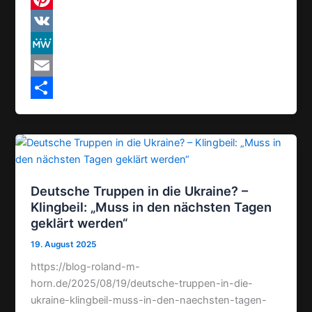
o
t
l
h
P
o
s
e
r
i
V
k
A
g
e
n
K
M
p
r
a
t
e
E
p
a
d
e
W
m
T
m
s
r
e
a
e
e
i
i
s
l
l
Deutsche Truppen in die Ukraine? –
t
e
Klingbeil: „Muss in den nächsten Tagen
geklärt werden“
n
19. August 2025
https://blog-roland-m-
horn.de/2025/08/19/deutsche-truppen-in-die-
ukraine-klingbeil-muss-in-den-naechsten-tagen-