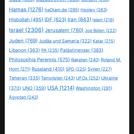
Hamas
(1276)
haOlam.de
(295)
Heplev
(263)
IDF
(623)
Iran
(843)
Hisbollah
(495)
Islam
(216)
Israel
(2306)
Jerusalem
(760)
Joe Biden
(222)
Juden
(769)
Judäa und Samaria
(322)
Katar
(215)
Libanon
(363)
Palästinenser
(383)
PA
(235)
Philosophia Perennis
(575)
Raketen
(240)
Roland M.
Russland
(410)
Horn
(271)
SPD
(225)
Syrien
(227)
Teheran
(335)
Ukraine
Terroristen
(243)
UFOs
(252)
USA
(1214)
(370)
UNO
(359)
Washington
(291)
Ägypten
(243)