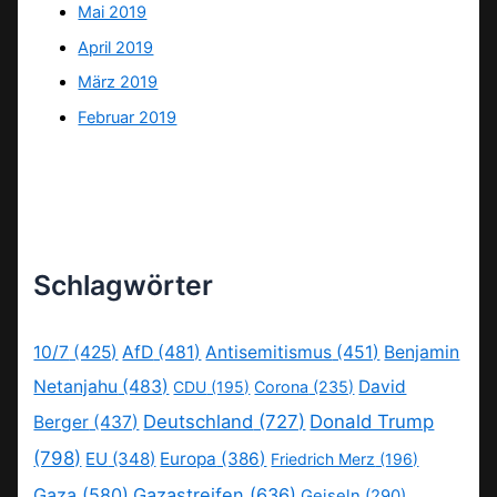
Mai 2019
April 2019
März 2019
Februar 2019
Schlagwörter
10/7
(425)
AfD
(481)
Antisemitismus
(451)
Benjamin
Netanjahu
(483)
David
CDU
(195)
Corona
(235)
Deutschland
(727)
Donald Trump
Berger
(437)
(798)
EU
(348)
Europa
(386)
Friedrich Merz
(196)
Gaza
(580)
Gazastreifen
(636)
Geiseln
(290)