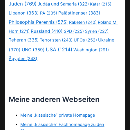
Juden
(769)
Judäa und Samaria
(322)
Katar
(215)
Libanon
(363)
Palästinenser
(383)
PA
(235)
Philosophia Perennis
(575)
Raketen
(240)
Roland M.
Russland
(410)
Horn
(271)
SPD
(225)
Syrien
(227)
Teheran
(335)
Ukraine
Terroristen
(243)
UFOs
(252)
USA
(1214)
(370)
UNO
(359)
Washington
(291)
Ägypten
(243)
Meine anderen Webseiten
Meine „klassische“ private Homepage
Meine „klassische“ Fachhomepage zu den