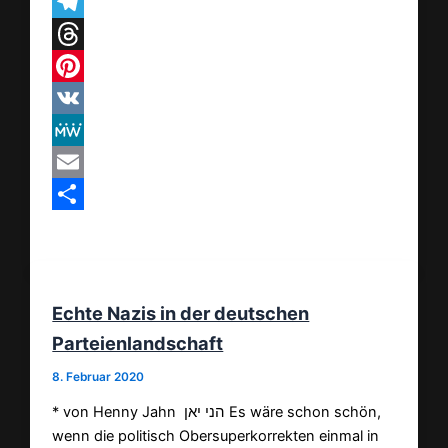
WhatsApp
Telegram
Threads
Pinterest
VK
MeWe
Email
Teilen
Echte Nazis in der deutschen
Parteienlandschaft
8. Februar 2020
* von Henny Jahn הני יאן Es wäre schon schön,
wenn die politisch Obersuperkorrekten einmal in