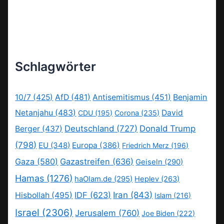
Schlagwörter
10/7
(425)
AfD
(481)
Antisemitismus
(451)
Benjamin
Netanjahu
(483)
David
CDU
(195)
Corona
(235)
Deutschland
(727)
Donald Trump
Berger
(437)
(798)
EU
(348)
Europa
(386)
Friedrich Merz
(196)
Gaza
(580)
Gazastreifen
(636)
Geiseln
(290)
Hamas
(1276)
haOlam.de
(295)
Heplev
(263)
IDF
(623)
Iran
(843)
Hisbollah
(495)
Islam
(216)
Israel
(2306)
Jerusalem
(760)
Joe Biden
(222)