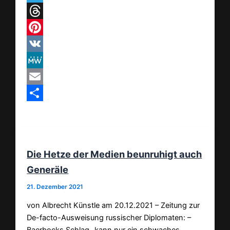
Telegram
Threads
Pinterest
VK
MeWe
Email
Teilen
Die Hetze der Medien beunruhigt auch
Generäle
21. Dezember 2021
von Albrecht Künstle am 20.12.2021 – Zeitung zur
De-facto-Ausweisung russischer Diplomaten: –
Baerbocks Schlag „kann nur ein schwaches