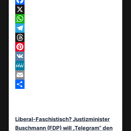
Facebook
X
WhatsApp
Telegram
Threads
Pinterest
VK
MeWe
Email
Teilen
Liberal-Faschistisch? Justizminister
Buschmann (FDP) will „Telegram“ den