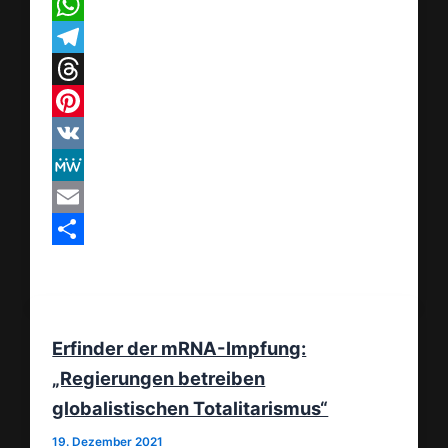
X
WhatsApp
Telegram
Threads
Pinterest
VK
MeWe
Email
Teilen
Erfinder der mRNA-Impfung:
„Regierungen betreiben
globalistischen Totalitarismus“
19. Dezember 2021