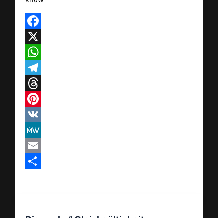
know
Facebook
X
WhatsApp
Telegram
Threads
Pinterest
VK
MeWe
Email
Teilen