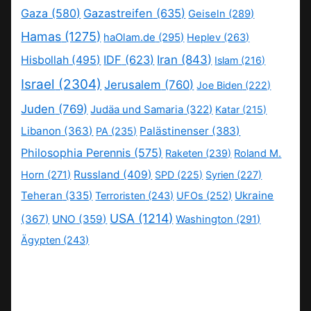
Gaza
(580)
Gazastreifen
(635)
Geiseln
(289)
Hamas
(1275)
haOlam.de
(295)
Heplev
(263)
IDF
(623)
Iran
(843)
Hisbollah
(495)
Islam
(216)
Israel
(2304)
Jerusalem
(760)
Joe Biden
(222)
Juden
(769)
Judäa und Samaria
(322)
Katar
(215)
Libanon
(363)
Palästinenser
(383)
PA
(235)
Philosophia Perennis
(575)
Raketen
(239)
Roland M.
Russland
(409)
Horn
(271)
SPD
(225)
Syrien
(227)
Teheran
(335)
Ukraine
Terroristen
(243)
UFOs
(252)
USA
(1214)
(367)
UNO
(359)
Washington
(291)
Ägypten
(243)