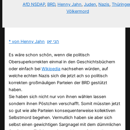
AfD NSDAP
,
BRD
,
Henny Jahn
,
Juden
,
Nazis
,
Thüringe
Völkermord
* von Henny Jahn
הני יאן
Es wäre schon schön, wenn die politisch
Obersuperkorrekten einmal in den Geschichtsbüchern
oder einfach bei
Wikipedia
nachsehen würden, auf
welche echten Nazis sich die jetzt ach so politisch
korrekten großmäuligen Parteien der BRD gestützt
haben.
Sie haben sich nicht nur von ihnen wählen lassen
sondern ihnen Pöstchen verschafft. Somit müssten jetzt
so gut wie alle Parteien konsequenterweise kollektiven
Selbstmord begehen. Vermutlich haben sie aber sich
selbst einen gewichtigen Sargnagel mit dem dümmlichen