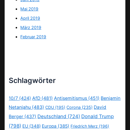
Mai 2019
April 2019
März 2019
Februar 2019
Schlagwörter
10/7
(424)
AfD
(481)
Antisemitismus
(451)
Benjamin
Netanjahu
(483)
David
CDU
(195)
Corona
(235)
Deutschland
(724)
Donald Trump
Berger
(437)
(798)
EU
(348)
Europa
(385)
Friedrich Merz
(196)