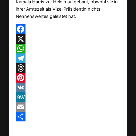
Kamala Harris zur Heldin aufgebaut, obwohl sie in
ihrer Amtszeit als Vize-Präsidentin nichts
Nennenswertes geleistet hat.
Facebook
X
WhatsApp
Telegram
Threads
Pinterest
VK
MeWe
Email
Teilen