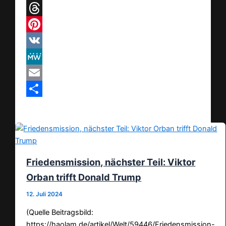
Telegram
Threads
Pinterest
VK
MeWe
Email
Teilen
Friedensmission, nächster Teil: Viktor
Orban trifft Donald Trump
12. Juli 2024
(Quelle Beitragsbild:
https://haolam.de/artikel/Welt/59446/Friedensmission-