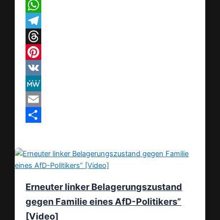
X
WhatsApp
Telegram
Threads
Pinterest
VK
MeWe
Email
Teilen
Erneuter linker Belagerungszustand
gegen Familie eines AfD-Politikers”
[Video]