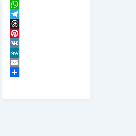
X
WhatsApp
Telegram
Threads
Pinterest
VK
MeWe
Email
Teilen