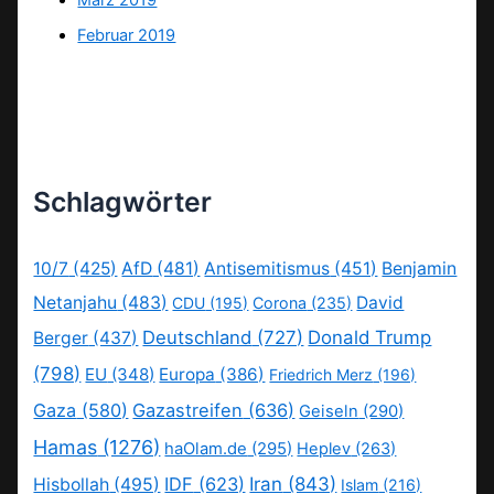
März 2019
Februar 2019
Schlagwörter
10/7
(425)
AfD
(481)
Antisemitismus
(451)
Benjamin
Netanjahu
(483)
David
CDU
(195)
Corona
(235)
Deutschland
(727)
Donald Trump
Berger
(437)
(798)
EU
(348)
Europa
(386)
Friedrich Merz
(196)
Gaza
(580)
Gazastreifen
(636)
Geiseln
(290)
Hamas
(1276)
haOlam.de
(295)
Heplev
(263)
IDF
(623)
Iran
(843)
Hisbollah
(495)
Islam
(216)