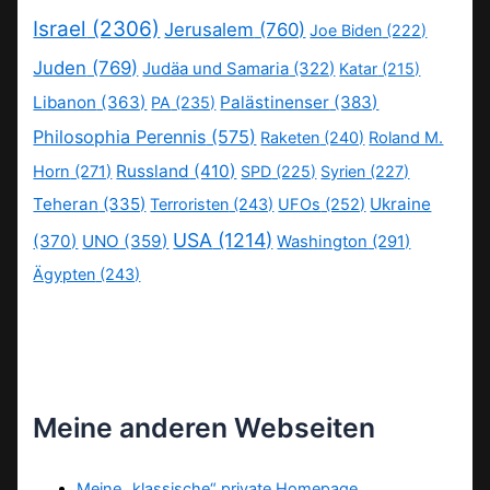
Israel
(2306)
Jerusalem
(760)
Joe Biden
(222)
Juden
(769)
Judäa und Samaria
(322)
Katar
(215)
Libanon
(363)
Palästinenser
(383)
PA
(235)
Philosophia Perennis
(575)
Raketen
(240)
Roland M.
Russland
(410)
Horn
(271)
SPD
(225)
Syrien
(227)
Teheran
(335)
Ukraine
Terroristen
(243)
UFOs
(252)
USA
(1214)
(370)
UNO
(359)
Washington
(291)
Ägypten
(243)
Meine anderen Webseiten
Meine „klassische“ private Homepage