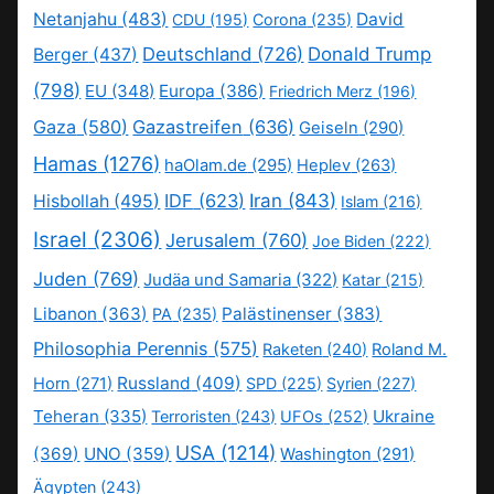
Netanjahu
(483)
David
CDU
(195)
Corona
(235)
Deutschland
(726)
Donald Trump
Berger
(437)
(798)
EU
(348)
Europa
(386)
Friedrich Merz
(196)
Gaza
(580)
Gazastreifen
(636)
Geiseln
(290)
Hamas
(1276)
haOlam.de
(295)
Heplev
(263)
IDF
(623)
Iran
(843)
Hisbollah
(495)
Islam
(216)
Israel
(2306)
Jerusalem
(760)
Joe Biden
(222)
Juden
(769)
Judäa und Samaria
(322)
Katar
(215)
Libanon
(363)
Palästinenser
(383)
PA
(235)
Philosophia Perennis
(575)
Raketen
(240)
Roland M.
Russland
(409)
Horn
(271)
SPD
(225)
Syrien
(227)
Teheran
(335)
Ukraine
Terroristen
(243)
UFOs
(252)
USA
(1214)
(369)
UNO
(359)
Washington
(291)
Ägypten
(243)