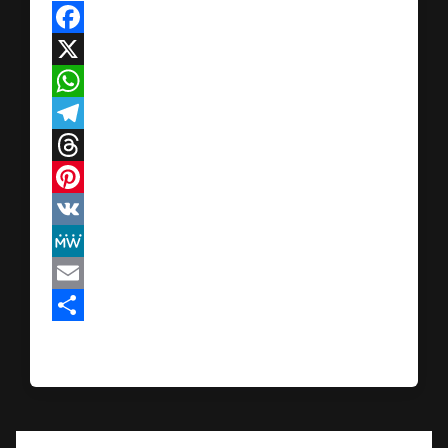
Facebook
X
WhatsApp
Telegram
Threads
Pinterest
VK
MeWe
Email
Teilen