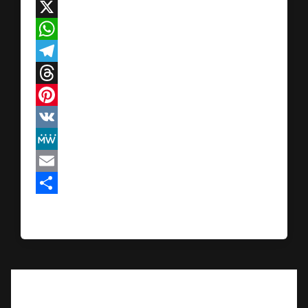
Facebook
X
WhatsApp
Telegram
Threads
Pinterest
VK
MeWe
Email
Teilen