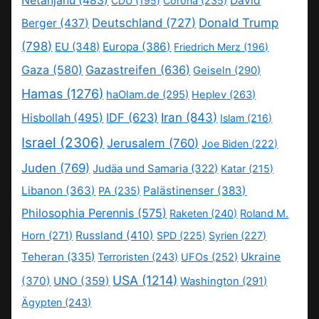
Netanjahu
(483)
David
CDU
(195)
Corona
(235)
Deutschland
(727)
Donald Trump
Berger
(437)
(798)
EU
(348)
Europa
(386)
Friedrich Merz
(196)
Gaza
(580)
Gazastreifen
(636)
Geiseln
(290)
Hamas
(1276)
haOlam.de
(295)
Heplev
(263)
IDF
(623)
Iran
(843)
Hisbollah
(495)
Islam
(216)
Israel
(2306)
Jerusalem
(760)
Joe Biden
(222)
Juden
(769)
Judäa und Samaria
(322)
Katar
(215)
Libanon
(363)
Palästinenser
(383)
PA
(235)
Philosophia Perennis
(575)
Raketen
(240)
Roland M.
Russland
(410)
Horn
(271)
SPD
(225)
Syrien
(227)
Teheran
(335)
Ukraine
Terroristen
(243)
UFOs
(252)
USA
(1214)
(370)
UNO
(359)
Washington
(291)
Ägypten
(243)