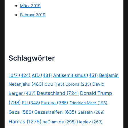
März 2019
Februar 2019
Schlagwörter
10/7
(424)
AfD
(481)
Antisemitismus
(451)
Benjamin
Netanjahu
(483)
David
CDU
(195)
Corona
(235)
Deutschland
(724)
Donald Trump
Berger
(437)
(798)
EU
(348)
Europa
(385)
Friedrich Merz
(196)
Gaza
(580)
Gazastreifen
(635)
Geiseln
(289)
Hamas
(1275)
haOlam.de
(295)
Heplev
(263)