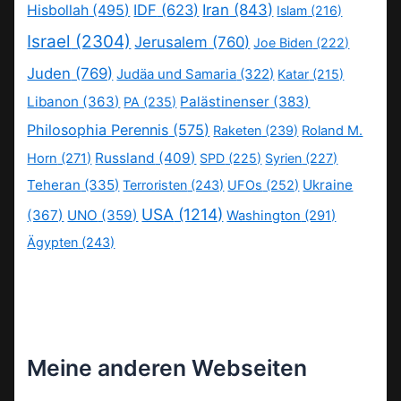
IDF
(623)
Iran
(843)
Hisbollah
(495)
Islam
(216)
Israel
(2304)
Jerusalem
(760)
Joe Biden
(222)
Juden
(769)
Judäa und Samaria
(322)
Katar
(215)
Libanon
(363)
Palästinenser
(383)
PA
(235)
Philosophia Perennis
(575)
Raketen
(239)
Roland M.
Russland
(409)
Horn
(271)
SPD
(225)
Syrien
(227)
Teheran
(335)
Ukraine
Terroristen
(243)
UFOs
(252)
USA
(1214)
(367)
UNO
(359)
Washington
(291)
Ägypten
(243)
Meine anderen Webseiten