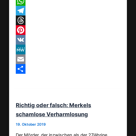
X
WhatsApp
Telegram
Threads
Pinterest
VK
MeWe
Email
Teilen
Richtig oder falsch: Merkels
schamlose Verharmlosung
19. Oktober 2019
Der Mörder, der inzwischen als der 27jährige