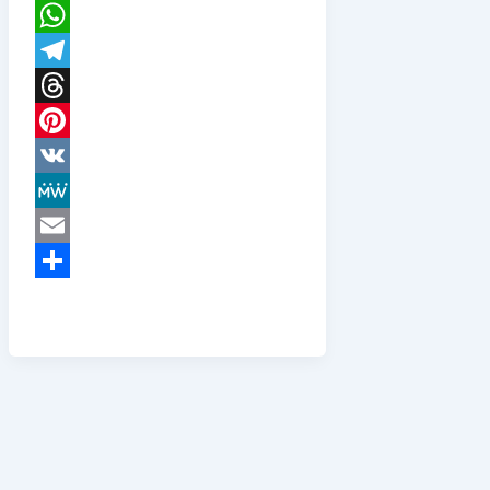
X
WhatsApp
Telegram
Threads
Pinterest
VK
MeWe
Email
Teilen