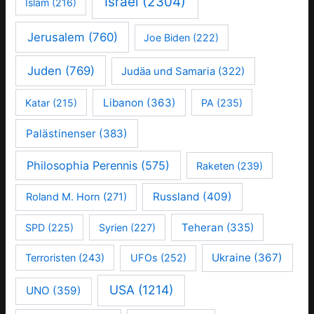
Israel
(2304)
Islam
(216)
Jerusalem
(760)
Joe Biden
(222)
Juden
(769)
Judäa und Samaria
(322)
Libanon
(363)
Katar
(215)
PA
(235)
Palästinenser
(383)
Philosophia Perennis
(575)
Raketen
(239)
Russland
(409)
Roland M. Horn
(271)
Teheran
(335)
SPD
(225)
Syrien
(227)
Ukraine
(367)
Terroristen
(243)
UFOs
(252)
USA
(1214)
UNO
(359)