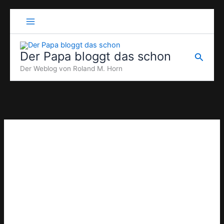
Zum
Inhalt
springen
Der Papa bloggt das schon
Suche
Der Weblog von Roland M. Horn