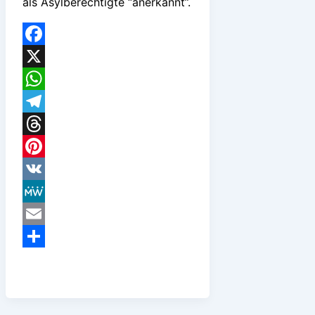
als Asylberechtigte “anerkannt”.
Facebook
X
WhatsApp
Telegram
Threads
Pinterest
VK
MeWe
Email
Teilen