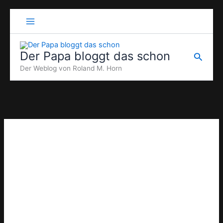
Zum
Inhalt
springen
Der Papa bloggt das schon
Suche
Der Weblog von Roland M. Horn