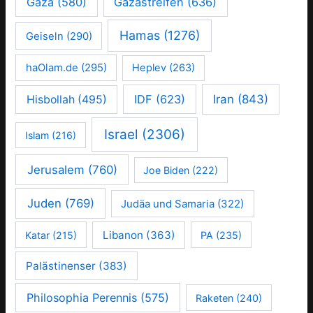
Gaza
(580)
Gazastreifen
(636)
Hamas
(1276)
Geiseln
(290)
haOlam.de
(295)
Heplev
(263)
IDF
(623)
Iran
(843)
Hisbollah
(495)
Israel
(2306)
Islam
(216)
Jerusalem
(760)
Joe Biden
(222)
Juden
(769)
Judäa und Samaria
(322)
Libanon
(363)
Katar
(215)
PA
(235)
Palästinenser
(383)
Philosophia Perennis
(575)
Raketen
(240)