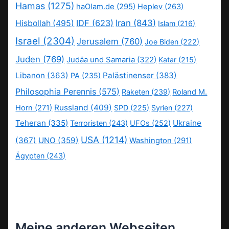
Hamas
(1275)
haOlam.de
(295)
Heplev
(263)
IDF
(623)
Iran
(843)
Hisbollah
(495)
Islam
(216)
Israel
(2304)
Jerusalem
(760)
Joe Biden
(222)
Juden
(769)
Judäa und Samaria
(322)
Katar
(215)
Libanon
(363)
Palästinenser
(383)
PA
(235)
Philosophia Perennis
(575)
Raketen
(239)
Roland M.
Russland
(409)
Horn
(271)
SPD
(225)
Syrien
(227)
Teheran
(335)
Ukraine
Terroristen
(243)
UFOs
(252)
USA
(1214)
(367)
UNO
(359)
Washington
(291)
Ägypten
(243)
Meine anderen Webseiten