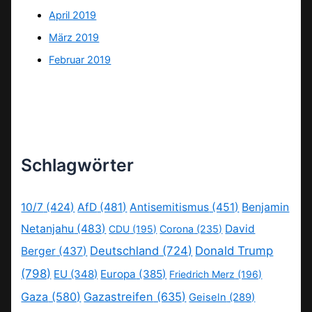
April 2019
März 2019
Februar 2019
Schlagwörter
10/7
(424)
AfD
(481)
Antisemitismus
(451)
Benjamin
Netanjahu
(483)
David
CDU
(195)
Corona
(235)
Deutschland
(724)
Donald Trump
Berger
(437)
(798)
EU
(348)
Europa
(385)
Friedrich Merz
(196)
Gaza
(580)
Gazastreifen
(635)
Geiseln
(289)