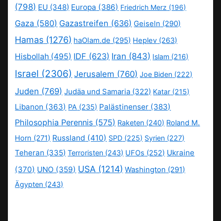
(798)
EU
(348)
Europa
(386)
Friedrich Merz
(196)
Gaza
(580)
Gazastreifen
(636)
Geiseln
(290)
Hamas
(1276)
haOlam.de
(295)
Heplev
(263)
IDF
(623)
Iran
(843)
Hisbollah
(495)
Islam
(216)
Israel
(2306)
Jerusalem
(760)
Joe Biden
(222)
Juden
(769)
Judäa und Samaria
(322)
Katar
(215)
Libanon
(363)
Palästinenser
(383)
PA
(235)
Philosophia Perennis
(575)
Raketen
(240)
Roland M.
Russland
(410)
Horn
(271)
SPD
(225)
Syrien
(227)
Teheran
(335)
Ukraine
Terroristen
(243)
UFOs
(252)
USA
(1214)
(370)
UNO
(359)
Washington
(291)
Ägypten
(243)