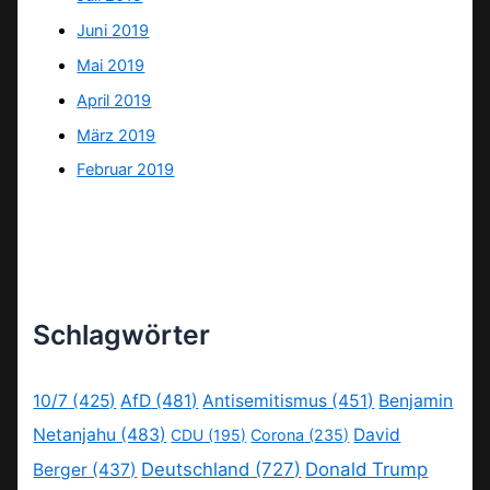
Juni 2019
Mai 2019
April 2019
März 2019
Februar 2019
Schlagwörter
10/7
(425)
AfD
(481)
Antisemitismus
(451)
Benjamin
Netanjahu
(483)
David
CDU
(195)
Corona
(235)
Deutschland
(727)
Donald Trump
Berger
(437)