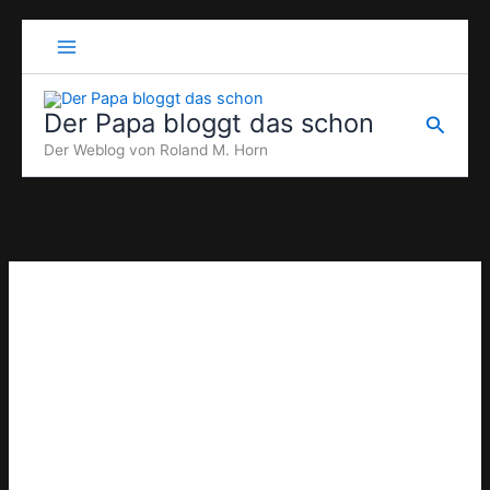
Zum
Inhalt
springen
Der Papa bloggt das schon
Suche
Der Weblog von Roland M. Horn