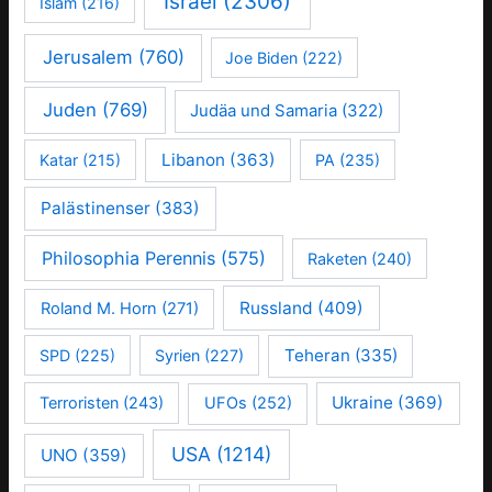
Israel
(2306)
Islam
(216)
Jerusalem
(760)
Joe Biden
(222)
Juden
(769)
Judäa und Samaria
(322)
Libanon
(363)
Katar
(215)
PA
(235)
Palästinenser
(383)
Philosophia Perennis
(575)
Raketen
(240)
Russland
(409)
Roland M. Horn
(271)
Teheran
(335)
SPD
(225)
Syrien
(227)
Ukraine
(369)
Terroristen
(243)
UFOs
(252)
USA
(1214)
UNO
(359)