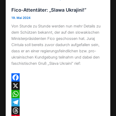
Fico-Attentäter: „Slawa Ukrajini!“
19. Mai 2024
Von Stunde zu Stunde werden nun mehr Details zu
dem Schützen bekannt, der auf den slowakischen
Ministerpräsidenten Fico geschossen hat. Juraj
Cintula soll bereits zuvor dadurch aufgefallen sein,
dass er an einer regierungsfeindlichen bzw. pro-
ukrainischen Kundgebung teilnahm und dabei den
faschistischen Gruß „Slava Ukraini“ rief:
F
a
X
c
W
e
h
T