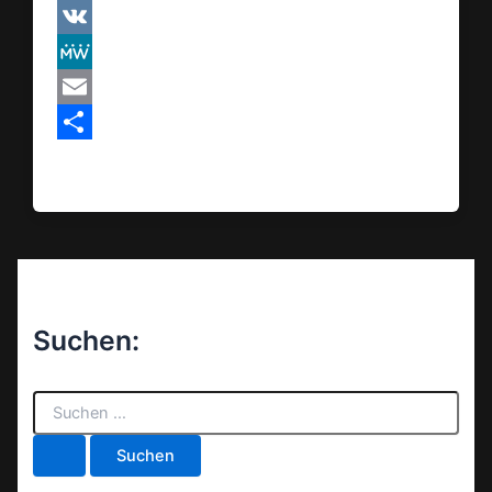
Pinterest
VK
MeWe
Email
Teilen
Suchen:
S
u
c
h
e