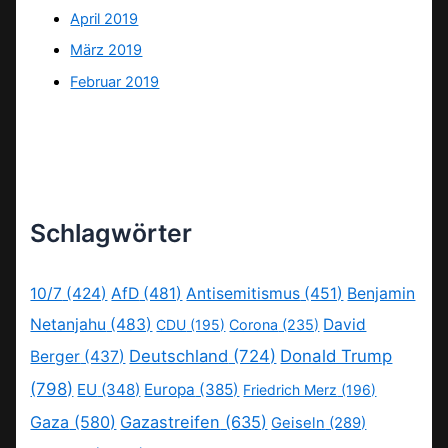
April 2019
März 2019
Februar 2019
Schlagwörter
10/7
(424)
AfD
(481)
Antisemitismus
(451)
Benjamin
Netanjahu
(483)
David
CDU
(195)
Corona
(235)
Deutschland
(724)
Donald Trump
Berger
(437)
(798)
EU
(348)
Europa
(385)
Friedrich Merz
(196)
Gaza
(580)
Gazastreifen
(635)
Geiseln
(289)