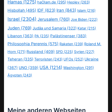
Hamas
(1275)
haOlam.de
(295)
Heplev
(263)
IDF
(623)
Iran
(843)
Hisbollah
(495)
Islam
(216)
Israel
(2304)
Jerusalem
(760)
Joe Biden
(222)
Juden
(769)
Judäa und Samaria
(322)
Katar
(215)
Libanon
(363)
Palästinenser
(383)
PA
(235)
Philosophia Perennis
(575)
Raketen
(239)
Roland M.
Russland
(409)
Horn
(271)
SPD
(225)
Syrien
(227)
Teheran
(335)
Ukraine
Terroristen
(243)
UFOs
(252)
USA
(1214)
(367)
UNO
(359)
Washington
(291)
Ägypten
(243)
Meine anderen Webseiten