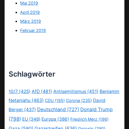
Mai 2019
April 2019
März 2019
Februar 2019
Schlagwörter
10/7
(425)
AfD
(481)
Antisemitismus
(451)
Benjamin
Netanjahu
(483)
David
CDU
(195)
Corona
(235)
Deutschland
(727)
Donald Trump
Berger
(437)
(798)
EU
(348)
Europa
(386)
Friedrich Merz
(196)
Gaza
(580)
Gazastreifen
(636)
Geiseln
(290)