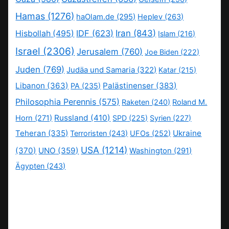
Hamas
(1276)
haOlam.de
(295)
Heplev
(263)
IDF
(623)
Iran
(843)
Hisbollah
(495)
Islam
(216)
Israel
(2306)
Jerusalem
(760)
Joe Biden
(222)
Juden
(769)
Judäa und Samaria
(322)
Katar
(215)
Libanon
(363)
Palästinenser
(383)
PA
(235)
Philosophia Perennis
(575)
Raketen
(240)
Roland M.
Russland
(410)
Horn
(271)
SPD
(225)
Syrien
(227)
Teheran
(335)
Ukraine
Terroristen
(243)
UFOs
(252)
USA
(1214)
(370)
UNO
(359)
Washington
(291)
Ägypten
(243)