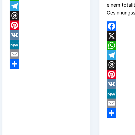
einem totali
WhatsApp
Gesinnungsst
Telegram
Threads
Pinterest
Facebook
VK
X
MeWe
WhatsApp
Email
Telegram
Teilen
Threads
Pinterest
VK
MeWe
Email
Teilen