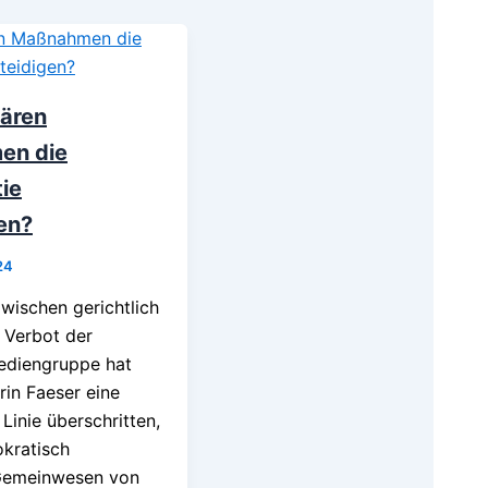
tären
en die
ie
en?
24
wischen gerichtlich
 Verbot der
diengruppe hat
rin Faeser eine
 Linie überschritten,
okratisch
Gemeinwesen von