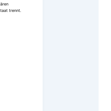
tären
aat trennt.