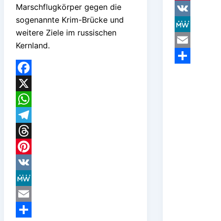
Marschflugkörper gegen die
Pinterest
sogenannte Krim-Brücke und
VK
weitere Ziele im russischen
MeWe
Kernland.
Email
Teilen
Facebook
X
WhatsApp
Telegram
Threads
Pinterest
VK
MeWe
Email