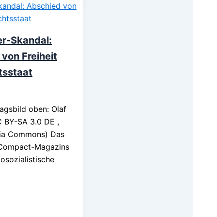
er-Skandal:
von Freiheit
tsstaat
ragsbild oben: Olaf
C BY-SA 3.0 DE ,
dia Commons) Das
 Compact-Magazins
osozialistische