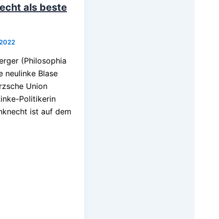
cht als beste
 2022
erger (Philosophia
e neulinke Blase
erzsche Union
Linke-Politikerin
knecht ist auf dem