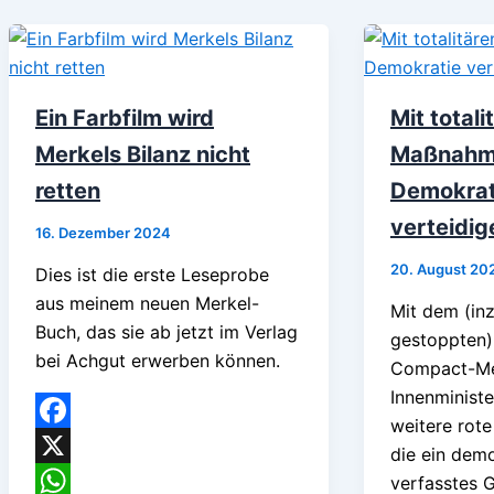
Ein Farbfilm wird
Mit totali
Merkels Bilanz nicht
Maßnahm
retten
Demokrat
verteidig
16. Dezember 2024
20. August 20
Dies ist die erste Leseprobe
aus meinem neuen Merkel-
Mit dem (inz
Buch, das sie ab jetzt im Verlag
gestoppten)
bei Achgut erwerben können.
Compact-Me
Innenministe
weitere rote
Facebook
die ein dem
X
verfasstes 