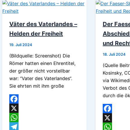
Väter des Vaterlandes –
Der Faes
Helden der Freiheit
Abschied 
und Rech
19. Juli 2024
18. Juli 2024
(Bildquelle: Screenshot) Die
Römer hatten einen Ehrentitel,
(Quelle Beit
der größer nicht vorstellbar
Kosinsky, C
war: “Vater des Vaterlandes“.
via Wikime
Sie ehrten mit ihm große
Verbot des
durch die ök
Facebook
X
Facebook
WhatsApp
X