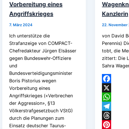
Vorbereitung eines
Wagenkne
Angriffskrieges
Kanzlerin
7. März 2024
22. November
Ich unterstütze die
von David B
Strafanzeige von COMPACT-
Perennis) Di
Chefredakteur Jürgen Elsässer
tobt, die M
gegen Bundeswehr-Offiziere
zittert: Die 
und
Sahra Wagen
Bundesverteidigungsminister
Boris Pistorius wegen
Facebook
Vorbereitung eines
Angriffskrieges («Verbrechen
X
der Aggression», §13
WhatsApp
Völkerstrafgesetzbuch VStG)
Telegram
durch die Planungen zum
Threads
Einsatz deutscher Taurus-