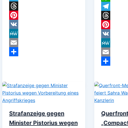
Telegram
WhatsApp
Threads
Telegram
Pinterest
Threads
VK
Pinterest
MeWe
VK
Email
MeWe
Teilen
Email
Teilen
Strafanzeige gegen
Querfront
Minister Pistorius wegen
„Compact“