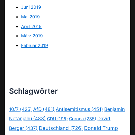
Juni 2019
Mai 2019
April 2019
März 2019
Februar 2019
Schlagwörter
10/7
(425)
AfD
(481)
Antisemitismus
(451)
Benjamin
Netanjahu
(483)
David
CDU
(195)
Corona
(235)
Deutschland
(726)
Donald Trump
Berger
(437)