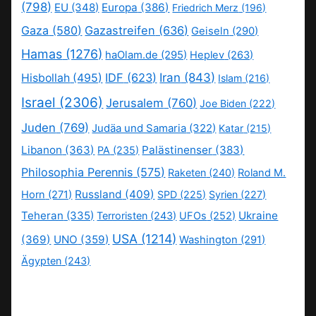
(798)
EU
(348)
Europa
(386)
Friedrich Merz
(196)
Gaza
(580)
Gazastreifen
(636)
Geiseln
(290)
Hamas
(1276)
haOlam.de
(295)
Heplev
(263)
IDF
(623)
Iran
(843)
Hisbollah
(495)
Islam
(216)
Israel
(2306)
Jerusalem
(760)
Joe Biden
(222)
Juden
(769)
Judäa und Samaria
(322)
Katar
(215)
Libanon
(363)
Palästinenser
(383)
PA
(235)
Philosophia Perennis
(575)
Raketen
(240)
Roland M.
Russland
(409)
Horn
(271)
SPD
(225)
Syrien
(227)
Teheran
(335)
Ukraine
Terroristen
(243)
UFOs
(252)
USA
(1214)
(369)
UNO
(359)
Washington
(291)
Ägypten
(243)