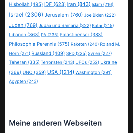
IDF
(623)
Iran
(843)
Hisbollah
(495)
Islam
(216)
Israel
(2306)
Jerusalem
(760)
Joe Biden
(222)
Juden
(769)
Judäa und Samaria
(322)
Katar
(215)
Libanon
(363)
Palästinenser
(383)
PA
(235)
Philosophia Perennis
(575)
Raketen
(240)
Roland M.
Russland
(409)
Horn
(271)
SPD
(225)
Syrien
(227)
Teheran
(335)
Ukraine
Terroristen
(243)
UFOs
(252)
USA
(1214)
(369)
UNO
(359)
Washington
(291)
Ägypten
(243)
Meine anderen Webseiten