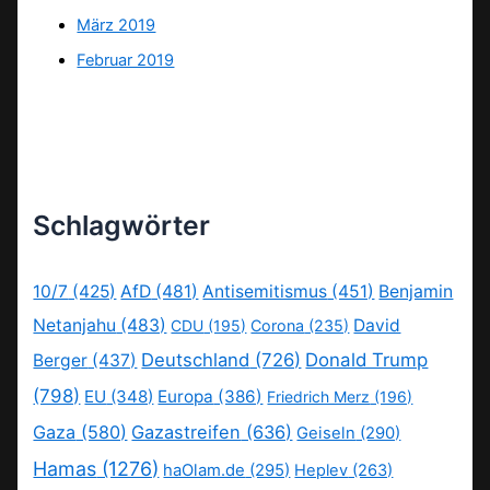
März 2019
Februar 2019
Schlagwörter
10/7
(425)
AfD
(481)
Antisemitismus
(451)
Benjamin
Netanjahu
(483)
David
CDU
(195)
Corona
(235)
Deutschland
(726)
Donald Trump
Berger
(437)
(798)
EU
(348)
Europa
(386)
Friedrich Merz
(196)
Gaza
(580)
Gazastreifen
(636)
Geiseln
(290)
Hamas
(1276)
haOlam.de
(295)
Heplev
(263)