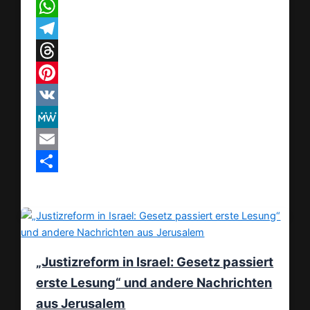
X
WhatsApp
Telegram
Threads
Pinterest
VK
MeWe
Email
Teilen
„Justizreform in Israel: Gesetz passiert
erste Lesung“ und andere Nachrichten
aus Jerusalem