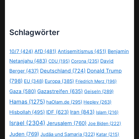
Schlagwörter
10/7
(424)
AfD
(481)
Antisemitismus
(451)
Benjamin
Netanjahu
(483)
David
CDU
(195)
Corona
(235)
Deutschland
(724)
Donald Trump
Berger
(437)
(798)
EU
(348)
Europa
(385)
Friedrich Merz
(196)
Gaza
(580)
Gazastreifen
(635)
Geiseln
(289)
Hamas
(1275)
haOlam.de
(295)
Heplev
(263)
IDF
(623)
Iran
(843)
Hisbollah
(495)
Islam
(216)
Israel
(2304)
Jerusalem
(760)
Joe Biden
(222)
Juden
(769)
Judäa und Samaria
(322)
Katar
(215)