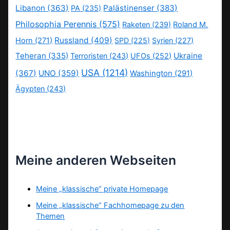
Libanon
(363)
Palästinenser
(383)
PA
(235)
Philosophia Perennis
(575)
Raketen
(239)
Roland M.
Russland
(409)
Horn
(271)
SPD
(225)
Syrien
(227)
Teheran
(335)
Ukraine
Terroristen
(243)
UFOs
(252)
USA
(1214)
(367)
UNO
(359)
Washington
(291)
Ägypten
(243)
Meine anderen Webseiten
Meine „klassische“ private Homepage
Meine „klassische“ Fachhomepage zu den
Themen