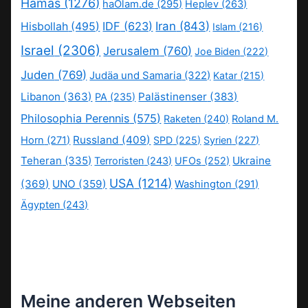
Hamas
(1276)
haOlam.de
(295)
Heplev
(263)
IDF
(623)
Iran
(843)
Hisbollah
(495)
Islam
(216)
Israel
(2306)
Jerusalem
(760)
Joe Biden
(222)
Juden
(769)
Judäa und Samaria
(322)
Katar
(215)
Libanon
(363)
Palästinenser
(383)
PA
(235)
Philosophia Perennis
(575)
Raketen
(240)
Roland M.
Russland
(409)
Horn
(271)
SPD
(225)
Syrien
(227)
Teheran
(335)
Ukraine
Terroristen
(243)
UFOs
(252)
USA
(1214)
(369)
UNO
(359)
Washington
(291)
Ägypten
(243)
Meine anderen Webseiten