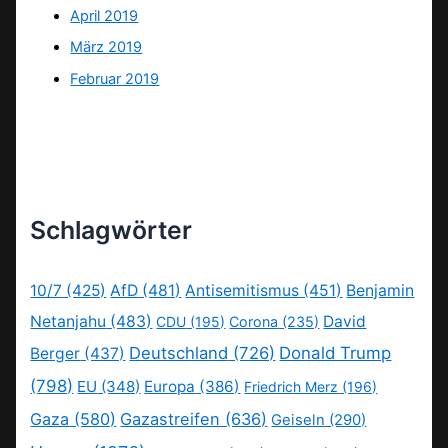
April 2019
März 2019
Februar 2019
Schlagwörter
10/7
(425)
AfD
(481)
Antisemitismus
(451)
Benjamin
Netanjahu
(483)
David
CDU
(195)
Corona
(235)
Deutschland
(726)
Donald Trump
Berger
(437)
(798)
EU
(348)
Europa
(386)
Friedrich Merz
(196)
Gaza
(580)
Gazastreifen
(636)
Geiseln
(290)