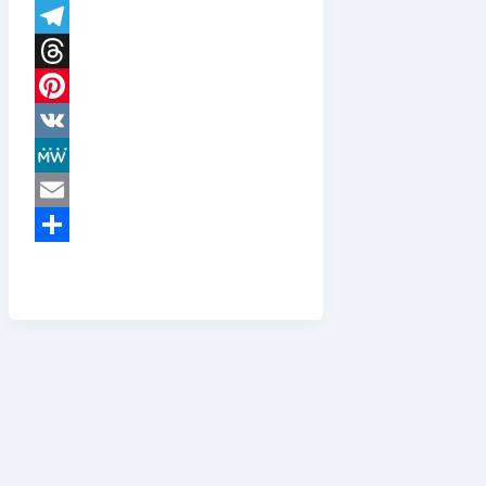
WhatsApp
Telegram
Threads
Pinterest
VK
MeWe
Email
Teilen