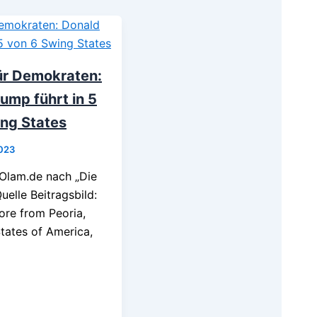
ür Demokraten:
ump führt in 5
ng States
023
Olam.de nach „Die
uelle Beitragsbild:
re from Peoria,
tates of America,