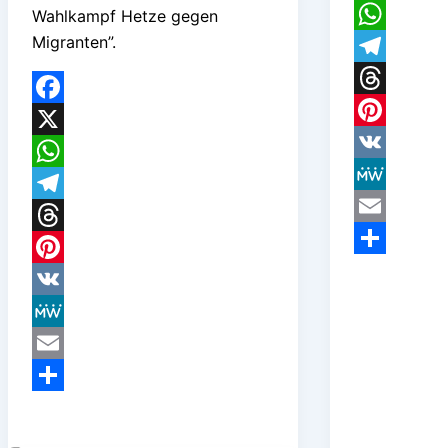
X
Wahlkampf Hetze gegen
Migranten”.
WhatsApp
Telegram
Threads
Facebook
Pinterest
X
VK
WhatsApp
MeWe
Telegram
Email
Threads
Teilen
Pinterest
VK
MeWe
Email
Teilen