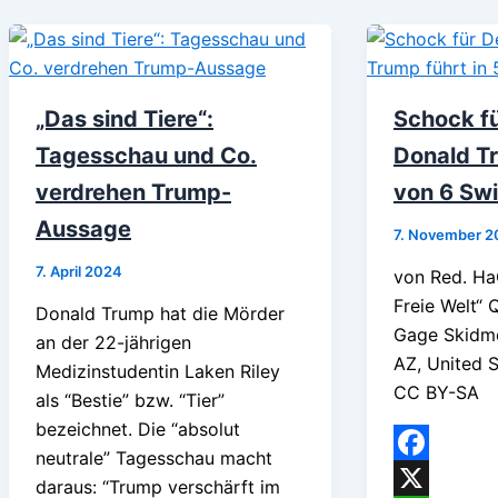
„Das sind Tiere“:
Schock f
Tagesschau und Co.
Donald Tr
verdrehen Trump-
von 6 Swi
Aussage
7. November 2
7. April 2024
von Red. Ha
Freie Welt“ Q
Donald Trump hat die Mörder
Gage Skidmo
an der 22-jährigen
AZ, United S
Medizinstudentin Laken Riley
CC BY-SA
als “Bestie” bzw. “Tier”
bezeichnet. Die “absolut
neutrale” Tagesschau macht
Facebook
daraus: “Trump verschärft im