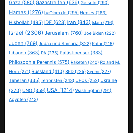
Gaza
(580)
Gazastreifen
(636)
Geiseln
(290)
Hamas
(1276)
haOlam.de
(295)
Heplev
(263)
IDF
(623)
Iran
(843)
Hisbollah
(495)
Islam
(216)
Israel
(2306)
Jerusalem
(760)
Joe Biden
(222)
Juden
(769)
Judäa und Samaria
(322)
Katar
(215)
Libanon
(363)
Palästinenser
(383)
PA
(235)
Philosophia Perennis
(575)
Raketen
(240)
Roland M.
Russland
(410)
Horn
(271)
SPD
(225)
Syrien
(227)
Teheran
(335)
Ukraine
Terroristen
(243)
UFOs
(252)
USA
(1214)
(370)
UNO
(359)
Washington
(291)
Ägypten
(243)