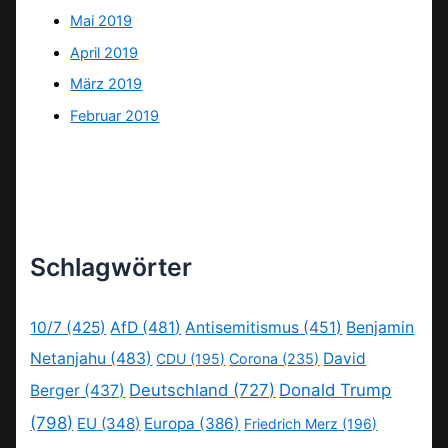
Mai 2019
April 2019
März 2019
Februar 2019
Schlagwörter
10/7
(425)
AfD
(481)
Antisemitismus
(451)
Benjamin
Netanjahu
(483)
David
CDU
(195)
Corona
(235)
Deutschland
(727)
Donald Trump
Berger
(437)
(798)
EU
(348)
Europa
(386)
Friedrich Merz
(196)