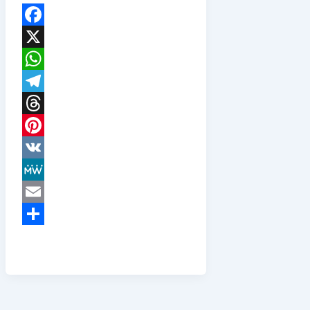
Facebook
X
WhatsApp
Telegram
Threads
Pinterest
VK
MeWe
Email
Teilen