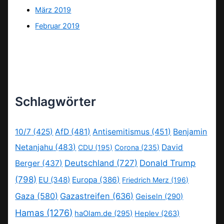
März 2019
Februar 2019
Schlagwörter
10/7
(425)
AfD
(481)
Antisemitismus
(451)
Benjamin
Netanjahu
(483)
David
CDU
(195)
Corona
(235)
Deutschland
(727)
Donald Trump
Berger
(437)
(798)
EU
(348)
Europa
(386)
Friedrich Merz
(196)
Gaza
(580)
Gazastreifen
(636)
Geiseln
(290)
Hamas
(1276)
haOlam.de
(295)
Heplev
(263)