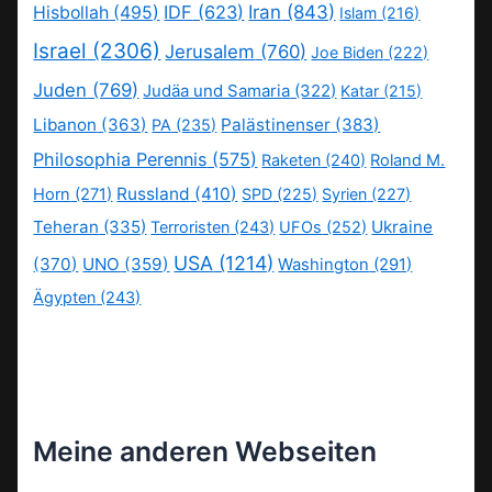
IDF
(623)
Iran
(843)
Hisbollah
(495)
Islam
(216)
Israel
(2306)
Jerusalem
(760)
Joe Biden
(222)
Juden
(769)
Judäa und Samaria
(322)
Katar
(215)
Libanon
(363)
Palästinenser
(383)
PA
(235)
Philosophia Perennis
(575)
Raketen
(240)
Roland M.
Russland
(410)
Horn
(271)
SPD
(225)
Syrien
(227)
Teheran
(335)
Ukraine
Terroristen
(243)
UFOs
(252)
USA
(1214)
(370)
UNO
(359)
Washington
(291)
Ägypten
(243)
Meine anderen Webseiten