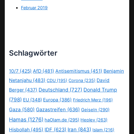
Februar 2019
Schlagwörter
10/7
(425)
AfD
(481)
Antisemitismus
(451)
Benjamin
Netanjahu
(483)
David
CDU
(195)
Corona
(235)
Deutschland
(727)
Donald Trump
Berger
(437)
(798)
EU
(348)
Europa
(386)
Friedrich Merz
(196)
Gaza
(580)
Gazastreifen
(636)
Geiseln
(290)
Hamas
(1276)
haOlam.de
(295)
Heplev
(263)
IDF
(623)
Iran
(843)
Hisbollah
(495)
Islam
(216)