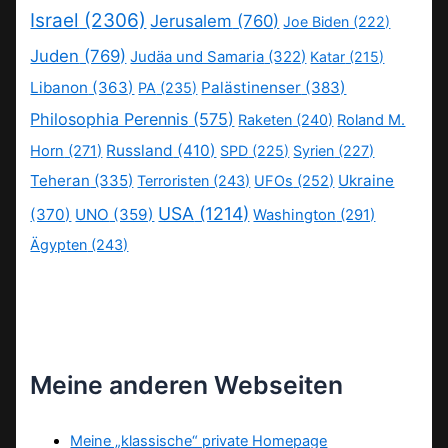
Israel
(2306)
Jerusalem
(760)
Joe Biden
(222)
Juden
(769)
Judäa und Samaria
(322)
Katar
(215)
Libanon
(363)
Palästinenser
(383)
PA
(235)
Philosophia Perennis
(575)
Raketen
(240)
Roland M.
Russland
(410)
Horn
(271)
SPD
(225)
Syrien
(227)
Teheran
(335)
Ukraine
Terroristen
(243)
UFOs
(252)
USA
(1214)
(370)
UNO
(359)
Washington
(291)
Ägypten
(243)
Meine anderen Webseiten
Meine „klassische“ private Homepage