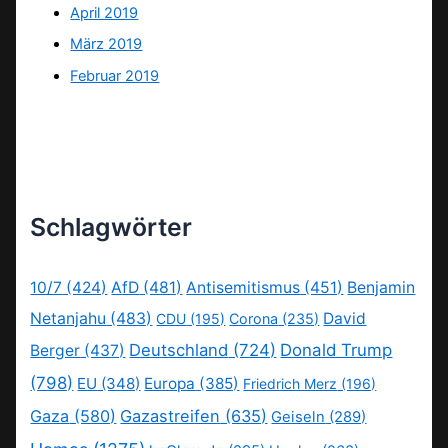
April 2019
März 2019
Februar 2019
Schlagwörter
10/7
(424)
AfD
(481)
Antisemitismus
(451)
Benjamin
Netanjahu
(483)
David
CDU
(195)
Corona
(235)
Deutschland
(724)
Donald Trump
Berger
(437)
(798)
EU
(348)
Europa
(385)
Friedrich Merz
(196)
Gaza
(580)
Gazastreifen
(635)
Geiseln
(289)