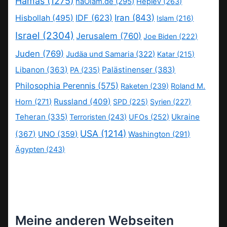
Hamas
(1275)
haOlam.de
(295)
Heplev
(263)
IDF
(623)
Iran
(843)
Hisbollah
(495)
Islam
(216)
Israel
(2304)
Jerusalem
(760)
Joe Biden
(222)
Juden
(769)
Judäa und Samaria
(322)
Katar
(215)
Libanon
(363)
Palästinenser
(383)
PA
(235)
Philosophia Perennis
(575)
Raketen
(239)
Roland M.
Russland
(409)
Horn
(271)
SPD
(225)
Syrien
(227)
Teheran
(335)
Ukraine
Terroristen
(243)
UFOs
(252)
USA
(1214)
(367)
UNO
(359)
Washington
(291)
Ägypten
(243)
Meine anderen Webseiten