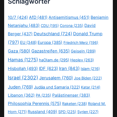
Schlagwörter
10/7
(424)
AfD
(481)
Antisemitismus
(451)
Benjamin
Netanjahu
(483)
David
CDU
(195)
Corona
(235)
Deutschland
(724)
Donald Trump
Berger
(437)
(797)
EU
(348)
Europa
(385)
Friedrich Merz
(196)
Gaza
(580)
Gazastreifen
(635)
Geiseln
(289)
Hamas
(1275)
haOlam.de
(295)
Heplev
(263)
IDF
(623)
Iran
(843)
Hisbollah
(493)
Islam
(216)
Israel
(2302)
Jerusalem
(760)
Joe Biden
(222)
Juden
(769)
Judäa und Samaria
(322)
Katar
(214)
Libanon
(362)
Palästinenser
(383)
PA
(235)
Philosophia Perennis
(575)
Raketen
(238)
Roland M.
Russland
(409)
Horn
(271)
SPD
(225)
Syrien
(227)