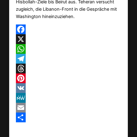
Hisbollah-Ziele bis Beirut aus. Teheran versucht
zugleich, die Libanon-Front in die Gespräche mit
Washington hineinzuziehen.
Facebook
X
WhatsApp
Telegram
Threads
Pinterest
VK
MeWe
Email
Teilen