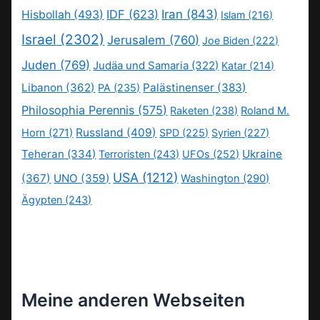
IDF
(623)
Iran
(843)
Hisbollah
(493)
Islam
(216)
Israel
(2302)
Jerusalem
(760)
Joe Biden
(222)
Juden
(769)
Judäa und Samaria
(322)
Katar
(214)
Libanon
(362)
Palästinenser
(383)
PA
(235)
Philosophia Perennis
(575)
Raketen
(238)
Roland M.
Russland
(409)
Horn
(271)
SPD
(225)
Syrien
(227)
Teheran
(334)
Ukraine
Terroristen
(243)
UFOs
(252)
USA
(1212)
(367)
UNO
(359)
Washington
(290)
Ägypten
(243)
Meine anderen Webseiten