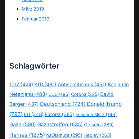
März 2019
Februar 2019
Schlagwörter
10/7
(424)
AfD
(481)
Antisemitismus
(451)
Benjamin
Netanjahu
(483)
David
CDU
(195)
Corona
(235)
Deutschland
(724)
Donald Trump
Berger
(437)
(797)
EU
(348)
Europa
(385)
Friedrich Merz
(196)
Gaza
(580)
Gazastreifen
(635)
Geiseln
(289)
Hamas
(1275)
haOlam.de
(295)
Heplev
(263)