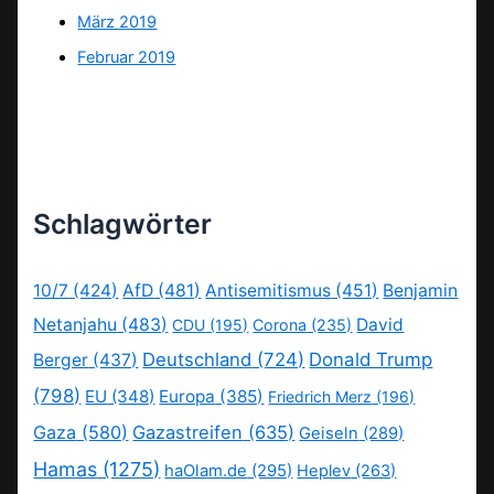
März 2019
Februar 2019
Schlagwörter
10/7
(424)
AfD
(481)
Antisemitismus
(451)
Benjamin
Netanjahu
(483)
David
CDU
(195)
Corona
(235)
Deutschland
(724)
Donald Trump
Berger
(437)
(798)
EU
(348)
Europa
(385)
Friedrich Merz
(196)
Gaza
(580)
Gazastreifen
(635)
Geiseln
(289)
Hamas
(1275)
haOlam.de
(295)
Heplev
(263)