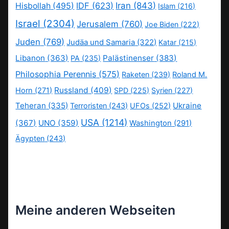
IDF
(623)
Iran
(843)
Hisbollah
(495)
Islam
(216)
Israel
(2304)
Jerusalem
(760)
Joe Biden
(222)
Juden
(769)
Judäa und Samaria
(322)
Katar
(215)
Libanon
(363)
Palästinenser
(383)
PA
(235)
Philosophia Perennis
(575)
Raketen
(239)
Roland M.
Russland
(409)
Horn
(271)
SPD
(225)
Syrien
(227)
Teheran
(335)
Ukraine
Terroristen
(243)
UFOs
(252)
USA
(1214)
(367)
UNO
(359)
Washington
(291)
Ägypten
(243)
Meine anderen Webseiten