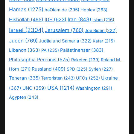
Hamas
(1275)
haOlam.de
(295)
Heplev
(263)
IDF
(623)
Iran
(843)
Hisbollah
(495)
Islam
(216)
Israel
(2304)
Jerusalem
(760)
Joe Biden
(222)
Juden
(769)
Judäa und Samaria
(322)
Katar
(215)
Libanon
(363)
Palästinenser
(383)
PA
(235)
Philosophia Perennis
(575)
Raketen
(239)
Roland M.
Russland
(409)
Horn
(271)
SPD
(225)
Syrien
(227)
Teheran
(335)
Ukraine
Terroristen
(243)
UFOs
(252)
USA
(1214)
(367)
UNO
(359)
Washington
(291)
Ägypten
(243)