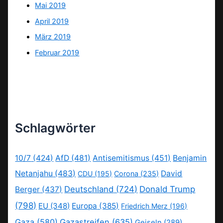
Mai 2019
April 2019
März 2019
Februar 2019
Schlagwörter
10/7
(424)
AfD
(481)
Antisemitismus
(451)
Benjamin
Netanjahu
(483)
David
CDU
(195)
Corona
(235)
Deutschland
(724)
Donald Trump
Berger
(437)
(798)
EU
(348)
Europa
(385)
Friedrich Merz
(196)
Gaza
(580)
Gazastreifen
(635)
Geiseln
(289)