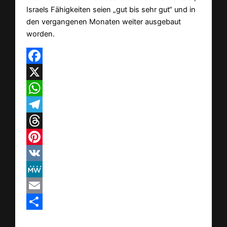
Israels Fähigkeiten seien „gut bis sehr gut“ und in
den vergangenen Monaten weiter ausgebaut
worden.
Facebook
X
WhatsApp
Telegram
Threads
Pinterest
VK
MeWe
Email
Teilen