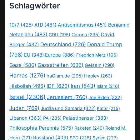
Schlagwörter
10/7
(425)
AfD
(481)
Antisemitismus
(451)
Benjamin
Netanjahu
(483)
David
CDU
(195)
Corona
(235)
Deutschland
(726)
Donald Trump
Berger
(437)
(798)
EU
(348)
Europa
(386)
Friedrich Merz
(196)
Gaza
(580)
Gazastreifen
(636)
Geiseln
(290)
Hamas
(1276)
haOlam.de
(295)
Heplev
(263)
IDF
(623)
Iran
(843)
Hisbollah
(495)
Islam
(216)
Israel
(2306)
Jerusalem
(760)
Joe Biden
(222)
Juden
(769)
Judäa und Samaria
(322)
Katar
(215)
Libanon
(363)
Palästinenser
(383)
PA
(235)
Philosophia Perennis
(575)
Raketen
(240)
Roland M.
Russland
(409)
Horn
(271)
SPD
(225)
Syrien
(227)