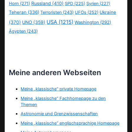
Russland
(410)
Horn
(271)
SPD
(225)
Syrien
(227)
Teheran
(336)
Ukraine
Terroristen
(243)
UFOs
(252)
USA
(1215)
(370)
UNO
(359)
Washington
(292)
Ägypten
(243)
Meine anderen Webseiten
Meine „klassische“ private Homepage
Meine „klassische“ Fachhomepage zu den
Themen
Astronomie und Grenzwissenschaften
Meine „klassische“ englischsprachige Homepage