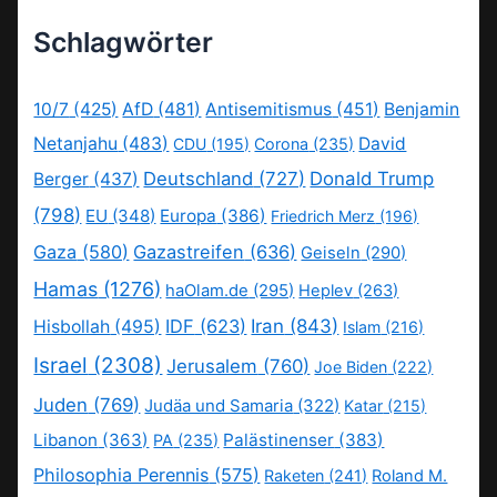
Schlagwörter
10/7
(425)
AfD
(481)
Antisemitismus
(451)
Benjamin
Netanjahu
(483)
David
CDU
(195)
Corona
(235)
Deutschland
(727)
Donald Trump
Berger
(437)
(798)
EU
(348)
Europa
(386)
Friedrich Merz
(196)
Gaza
(580)
Gazastreifen
(636)
Geiseln
(290)
Hamas
(1276)
haOlam.de
(295)
Heplev
(263)
IDF
(623)
Iran
(843)
Hisbollah
(495)
Islam
(216)
Israel
(2308)
Jerusalem
(760)
Joe Biden
(222)
Juden
(769)
Judäa und Samaria
(322)
Katar
(215)
Libanon
(363)
Palästinenser
(383)
PA
(235)
Philosophia Perennis
(575)
Raketen
(241)
Roland M.