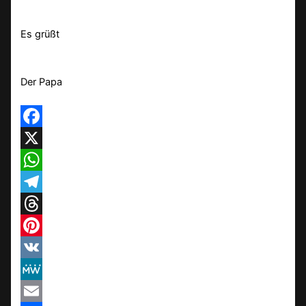
Es grüßt
Der Papa
Facebook
X
WhatsApp
Telegram
Threads
Pinterest
VK
MeWe