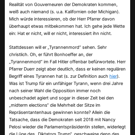
Realität von Gouverneuren der Demokraten kommen,
weiß auch niemand (s. u.a. Kalifornien oder Michigan).
Mich würde interessieren, ob der Herr Pfarrer davon
überhaupt etwas mitbekommen hat. Ich gehe jede Wette
ein: Hat er nicht, will er nicht, interessiert ihn nicht.
Stattdessen will er „Tyrannenmord“ sehen. Sehr
christlich. Oh, er führt Bonhoeffer an, der
„Tyrannenmord“ im Fall Hitler offenbar befürwortete. Herr
Pfarrer Duerr zeigt aber deutlich, dass er keinen regulären
Begriff eines Tyrannen hat (s. zur Definition auch
hier
).
Was ist Trump für ein unfähiger Tyrann, wenn drei Jahre
nach seiner Wahl die Opposition immer noch
unbeschadet agiert und sogar in dieser Zeit bei den
„midterm elections“ die Mehrheit der Sitze im
Repräsentantenhaus gewinnen konnte? Allein die
Tatsache, dass die Demokraten seit 2018 mit Nancy
Pelosi wieder die Parlamentspräsidentin stellen, widerlegt
die Lüge des „Diktators Trump“, geschweige denn des