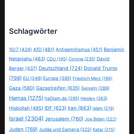
Schlagwörter
10/7
(424)
AfD
(481)
Antisemitismus
(451)
Benjamin
Netanjahu
(483)
David
CDU
(195)
Corona
(235)
Deutschland
(724)
Donald Trump
Berger
(437)
(798)
EU
(348)
Europa
(385)
Friedrich Merz
(196)
Gaza
(580)
Gazastreifen
(635)
Geiseln
(289)
Hamas
(1275)
haOlam.de
(295)
Heplev
(263)
IDF
(623)
Iran
(843)
Hisbollah
(495)
Islam
(216)
Israel
(2304)
Jerusalem
(760)
Joe Biden
(222)
Juden
(769)
Judäa und Samaria
(322)
Katar
(215)