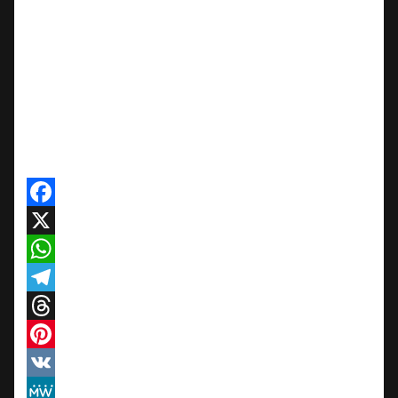
Facebook
X
WhatsApp
Telegram
Threads
Pinterest
VK