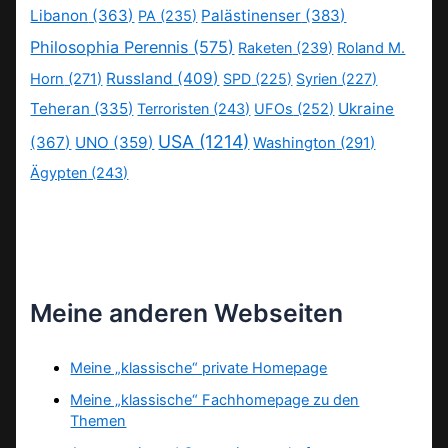
Libanon
(363)
Palästinenser
(383)
PA
(235)
Philosophia Perennis
(575)
Raketen
(239)
Roland M.
Russland
(409)
Horn
(271)
SPD
(225)
Syrien
(227)
Teheran
(335)
Ukraine
Terroristen
(243)
UFOs
(252)
USA
(1214)
(367)
UNO
(359)
Washington
(291)
Ägypten
(243)
Meine anderen Webseiten
Meine „klassische“ private Homepage
Meine „klassische“ Fachhomepage zu den
Themen