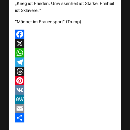
„Krieg ist Frieden. Unwissenheit ist Stärke. Freiheit
ist Sklaverei.“
“Männer im Frauensport” (Trump)
Facebook
X
WhatsApp
Telegram
Threads
Pinterest
VK
MeWe
Email
Teilen