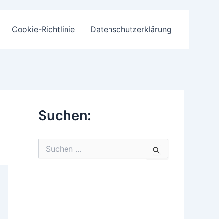
Cookie-Richtlinie
Datenschutzerklärung
Suchen:
S
u
c
h
e
n
n
a