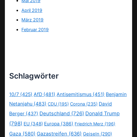
Mai 2019
April 2019
März 2019
Februar 2019
Schlagwörter
10/7
(425)
AfD
(481)
Antisemitismus
(451)
Benjamin
Netanjahu
(483)
David
CDU
(195)
Corona
(235)
Deutschland
(726)
Donald Trump
Berger
(437)
(798)
EU
(348)
Europa
(386)
Friedrich Merz
(196)
Gaza
(580)
Gazastreifen
(636)
Geiseln
(290)