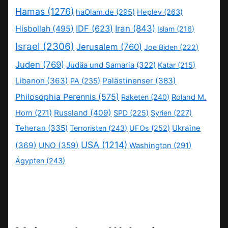
Hamas
(1276)
haOlam.de
(295)
Heplev
(263)
IDF
(623)
Iran
(843)
Hisbollah
(495)
Islam
(216)
Israel
(2306)
Jerusalem
(760)
Joe Biden
(222)
Juden
(769)
Judäa und Samaria
(322)
Katar
(215)
Libanon
(363)
Palästinenser
(383)
PA
(235)
Philosophia Perennis
(575)
Raketen
(240)
Roland M.
Russland
(409)
Horn
(271)
SPD
(225)
Syrien
(227)
Teheran
(335)
Ukraine
Terroristen
(243)
UFOs
(252)
USA
(1214)
(369)
UNO
(359)
Washington
(291)
Ägypten
(243)