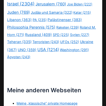
Israel
(2304)
Jerusalem
(760)
Joe Biden
(222)
Juden
(769)
Judäa und Samaria
(322)
Katar
(215)
Libanon
(363)
Palästinenser
(383)
PA
(235)
Philosophia Perennis
(575)
Raketen
(239)
Roland M.
Russland
(409)
Horn
(271)
SPD
(225)
Syrien
(227)
Teheran
(335)
Ukraine
Terroristen
(243)
UFOs
(252)
USA
(1214)
(367)
UNO
(359)
Washington
(291)
Ägypten
(243)
Meine anderen Webseiten
Meine „klassische“ private Homepage