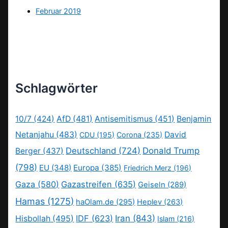
Februar 2019
Schlagwörter
10/7
(424)
AfD
(481)
Antisemitismus
(451)
Benjamin
Netanjahu
(483)
David
CDU
(195)
Corona
(235)
Deutschland
(724)
Donald Trump
Berger
(437)
(798)
EU
(348)
Europa
(385)
Friedrich Merz
(196)
Gaza
(580)
Gazastreifen
(635)
Geiseln
(289)
Hamas
(1275)
haOlam.de
(295)
Heplev
(263)
IDF
(623)
Iran
(843)
Hisbollah
(495)
Islam
(216)