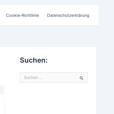
Cookie-Richtlinie
Datenschutzerklärung
Suchen:
S
u
c
h
e
n
n
a