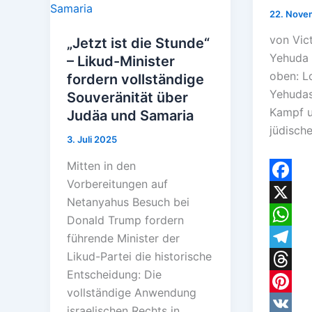
22. Nove
von Vic
„Jetzt ist die Stunde“
Yehuda 
– Likud-Minister
oben: L
fordern vollständige
Yehudas
Souveränität über
Kampf u
Judäa und Samaria
jüdisch
3. Juli 2025
Mitten in den
Vorbereitungen auf
F
Netanyahus Besuch bei
a
X
Donald Trump fordern
c
W
führende Minister der
Likud-Partei die historische
e
h
T
Entscheidung: Die
b
a
e
T
vollständige Anwendung
o
t
l
h
P
israelischen Rechts in