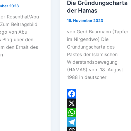
Die Gründungscharta
mber 2023
der Hamas
tor Rosenthal/Abu
16. November 2023
Zum Beitragsbild
von Gerd Buurmann (Tapfer
ogo von Abu
im Nirgendwo) Die
 Blog über den
Gründungscharta des
m den Erhalt des
Paktes der Islamischen
en
Widerstandsbewegung
(HAMAS) vom 18. August
1988 in deutscher
F
a
X
c
W