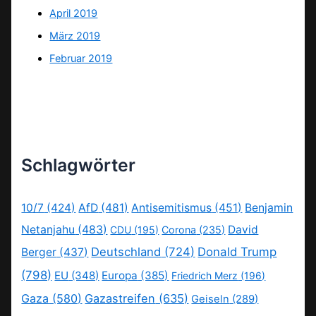
April 2019
März 2019
Februar 2019
Schlagwörter
10/7
(424)
AfD
(481)
Antisemitismus
(451)
Benjamin
Netanjahu
(483)
David
CDU
(195)
Corona
(235)
Deutschland
(724)
Donald Trump
Berger
(437)
(798)
EU
(348)
Europa
(385)
Friedrich Merz
(196)
Gaza
(580)
Gazastreifen
(635)
Geiseln
(289)