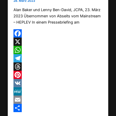
28. März 2023
Alan Baker und Lenny Ben-David, JCPA, 23. März
2023 Übernommen von Abseits vom Mainstream
– HEPLEV In einem Pressebriefing am
Facebook
X
WhatsApp
Telegram
Threads
Pinterest
VK
MeWe
Email