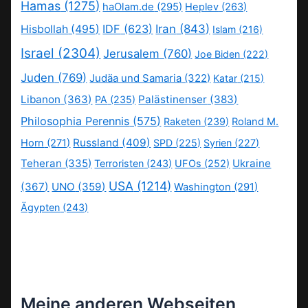
Hamas
(1275)
haOlam.de
(295)
Heplev
(263)
IDF
(623)
Iran
(843)
Hisbollah
(495)
Islam
(216)
Israel
(2304)
Jerusalem
(760)
Joe Biden
(222)
Juden
(769)
Judäa und Samaria
(322)
Katar
(215)
Libanon
(363)
Palästinenser
(383)
PA
(235)
Philosophia Perennis
(575)
Raketen
(239)
Roland M.
Russland
(409)
Horn
(271)
SPD
(225)
Syrien
(227)
Teheran
(335)
Ukraine
Terroristen
(243)
UFOs
(252)
USA
(1214)
(367)
UNO
(359)
Washington
(291)
Ägypten
(243)
Meine anderen Webseiten