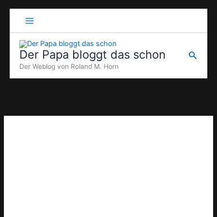
Zum
Inhalt
springen
Der Papa bloggt das schon
Suche
Der Weblog von Roland M. Horn