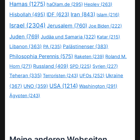
Hamas
(1275)
haOlam.de
(295)
Heplev
(263)
IDF
(623)
Iran
(843)
Hisbollah
(495)
Islam
(216)
Israel
(2304)
Jerusalem
(760)
Joe Biden
(222)
Juden
(769)
Judäa und Samaria
(322)
Katar
(215)
Libanon
(363)
Palästinenser
(383)
PA
(235)
Philosophia Perennis
(575)
Raketen
(239)
Roland M.
Russland
(409)
Horn
(271)
SPD
(225)
Syrien
(227)
Teheran
(335)
Ukraine
Terroristen
(243)
UFOs
(252)
USA
(1214)
(367)
UNO
(359)
Washington
(291)
Ägypten
(243)
Meine anderen Webseiten