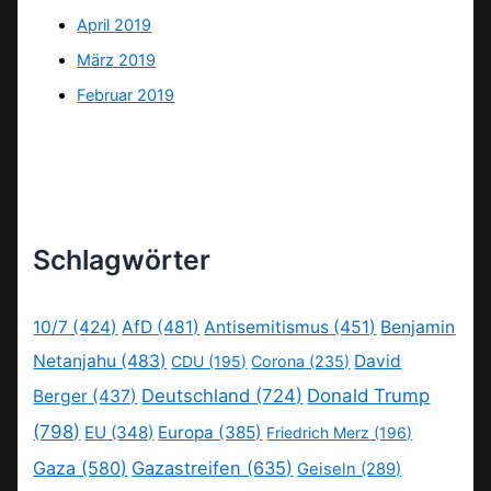
April 2019
März 2019
Februar 2019
Schlagwörter
10/7
(424)
AfD
(481)
Antisemitismus
(451)
Benjamin
Netanjahu
(483)
David
CDU
(195)
Corona
(235)
Deutschland
(724)
Donald Trump
Berger
(437)
(798)
EU
(348)
Europa
(385)
Friedrich Merz
(196)
Gaza
(580)
Gazastreifen
(635)
Geiseln
(289)