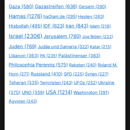
Gaza
(580)
Gazastreifen
(636)
Geiseln
(290)
Hamas
(1276)
haOlam.de
(295)
Heplev
(263)
IDF
(623)
Iran
(843)
Hisbollah
(495)
Islam
(216)
Israel
(2306)
Jerusalem
(760)
Joe Biden
(222)
Juden
(769)
Judäa und Samaria
(322)
Katar
(215)
Libanon
(363)
Palästinenser
(383)
PA
(235)
Philosophia Perennis
(575)
Raketen
(240)
Roland M.
Russland
(410)
Horn
(271)
SPD
(225)
Syrien
(227)
Teheran
(335)
Ukraine
Terroristen
(243)
UFOs
(252)
USA
(1214)
(370)
UNO
(359)
Washington
(291)
Ägypten
(243)