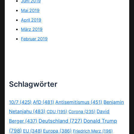
Juni 2019
Mai 2019
April 2019
März 2019
Februar 2019
Schlagwörter
10/7
(425)
AfD
(481)
Antisemitismus
(451)
Benjamin
Netanjahu
(483)
David
CDU
(195)
Corona
(235)
Deutschland
(727)
Donald Trump
Berger
(437)
(798)
EU
(348)
Europa
(386)
Friedrich Merz
(196)